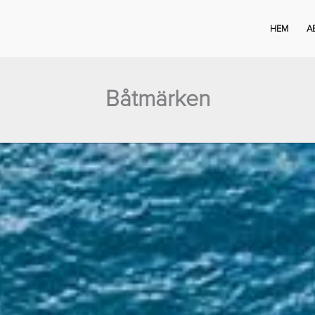
HEM
A
Båtmärken