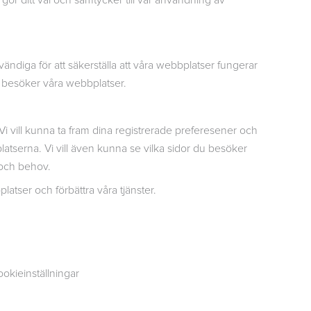
gör ditt val och samtycker till vår användning av
ändiga för att säkerställa att våra webbplatser fungerar
du besöker våra webbplatser.
i vill kunna ta fram dina registrerade preferesener och
platserna. Vi vill även kunna se vilka sidor du besöker
n och behov.
atser och förbättra våra tjänster.
ookieinställningar