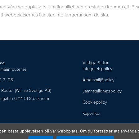
kan våra webbplatsers funktionalitet och prestanda komma att för
tt webbplatsernas tjänster inte fungerar som de ska.
Oss
Viktiga Sidor
Integritetspolicy
marinrouter.se
0 21 05
Arbetsmiljöpolicy
 Router (Wifi.se Sverige AB)
Jämnställdhetspolicy
lerigatan 6 114 51 Stockholm
Cookiepolicy
Köpvillkor
ig den bästa upplevelsen på vår webbplats. Om du fortsätter att använda