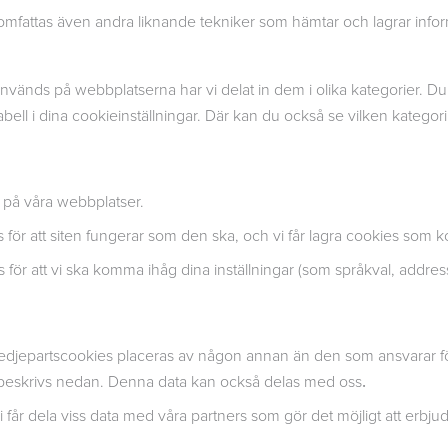
yn omfattas även andra liknande tekniker som hämtar och lagrar infor
m används på webbplatserna har vi delat in dem i olika kategorier.
bell i dina cookieinställningar. Där kan du också se vilken katego
t på våra webbplatser.
för att siten fungerar som den ska, och vi får lagra cookies som k
ör att vi ska komma ihåg dina inställningar (som språkval, addresse
edjepartscookies placeras av någon annan än den som ansvarar för 
 beskrivs nedan. Denna data kan också delas med oss
.
i får dela viss data med våra partners som gör det möjligt att erb