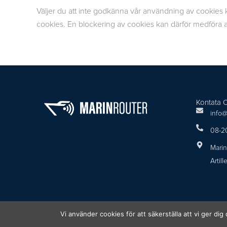
Väljer du att inte godkänna vår användning av cookies 
cookies. En blockering av cookies kan därför medföra a
Kontata 
info@
08-2
Marin
Artil
Vi använder cookies för att säkerställa att vi ger d