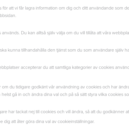
r att vi får lagra information om dig och ditt användande som delas 
ebbsidan.
 används. Du kan alltså själv välja om du vill tillåta att våra webbpl
ska kunna tillhandahålla den tjänst som du som användare själv har 
bbplatser accepterar du att samtliga kategorier av cookies använ
om du tidigare godkänt vår användning av cookies och har ändrat di
st gå in och ändra dina val och på så sätt styra vilka cookies som
e har tackat nej till cookies och vill ändra, så att du godkänner at
dig att åter göra dina val av cookieinställningar.