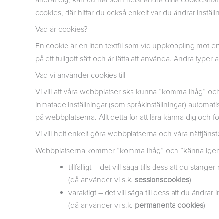
ändrat dig, kan du när som helst ändra dina cookiesinstä
cookies, där hittar du också enkelt var du ändrar inställ
Vad är cookies?
En cookie är en liten textfil som vid uppkoppling mot en
på ett fullgott sätt och är lätta att använda. Andra typ
Vad vi använder cookies till
Vi vill att våra webbplatser ska kunna ”komma ihåg” och
inmatade inställningar (som språkinställningar) automatis
på webbplatserna. Allt detta för att lära känna dig och f
Vi vill helt enkelt göra webbplatserna och våra nättjäns
Webbplatserna kommer ”komma ihåg” och ”känna igen”
tillfälligt – det vill säga tills dess att du stän
(då använder vi s.k.
sessionscookies
)
varaktigt – det vill säga till dess att du ändra
(då använder vi s.k.
permanenta cookies
)