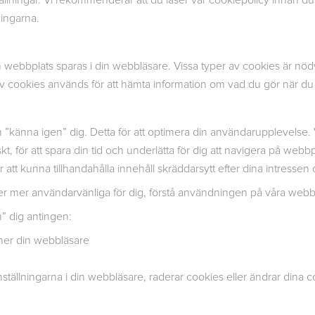
llningar. Vi rekommenderar att du läser vår cookiepolicy innan du 
ningarna.
 webbplats sparas i din webbläsare. Vissa typer av cookies är nödv
er av cookies används för att hämta information om vad du gör när 
 ”känna igen” dig. Detta för att optimera din användarupplevelse. V
kt, för att spara din tid och underlätta för dig att navigera på webb
ör att kunna tillhandahålla innehåll skräddarsytt efter dina intresse
ter mer användarvänliga för dig, förstå användningen på våra webbpl
 dig antingen:
ger ner din webbläsare
r inställningarna i din webbläsare, raderar cookies eller ändrar dina c