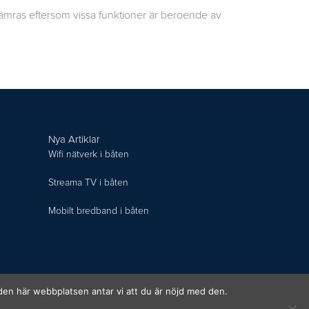
sämras eftersom vissa funktioner är beroende av
Nya Artiklar
Wifi nätverk i båten
Streama TV i båten
Mobilt bredband i båten
 den här webbplatsen antar vi att du är nöjd med den.